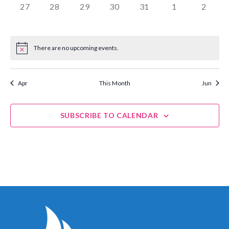
0
0
0
0
0
0
0
27
28
29
30
31
1
2
EVENTS,
EVENTS,
EVENTS,
EVENTS,
EVENTS,
EVENTS,
EVENT
There are no upcoming events.
Apr
This Month
Jun
SUBSCRIBE TO CALENDAR