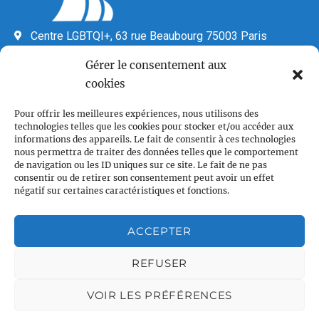
Centre LGBTQI+, 63 rue Beaubourg 75003 Paris
contact@vcl.fr
Gérer le consentement aux
Associations partenaires
cookies
Pour offrir les meilleures expériences, nous utilisons des
technologies telles que les cookies pour stocker et/ou accéder aux
informations des appareils. Le fait de consentir à ces technologies
nous permettra de traiter des données telles que le comportement
de navigation ou les ID uniques sur ce site. Le fait de ne pas
consentir ou de retirer son consentement peut avoir un effet
négatif sur certaines caractéristiques et fonctions.
Plan du site
Accueil
ACCEPTER
Qui sommes nous
REFUSER
Croisières gay
Voile légère
VOIR LES PRÉFÉRENCES
Voile sportive