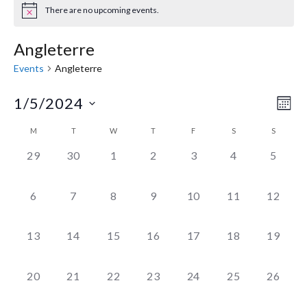
There are no upcoming events.
Angleterre
Events
Angleterre
1/5/2024
Eve
Vie
MON
Select
Vie
Navi
M
T
W
T
F
S
S
Calendar
date.
Nav
0
0
0
0
0
0
0
29
30
1
2
3
4
5
of
EVENTS,
EVENTS,
EVENTS,
EVENTS,
EVENTS,
EVENTS,
EVENT
Events
0
0
0
0
0
0
0
6
7
8
9
10
11
12
EVENTS,
EVENTS,
EVENTS,
EVENTS,
EVENTS,
EVENTS,
EVENTS
0
0
0
0
0
0
0
13
14
15
16
17
18
19
EVENTS,
EVENTS,
EVENTS,
EVENTS,
EVENTS,
EVENTS,
EVENTS
0
0
0
0
0
0
0
20
21
22
23
24
25
26
EVENTS,
EVENTS,
EVENTS,
EVENTS,
EVENTS,
EVENTS,
EVENTS