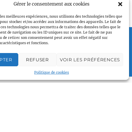
Gérer le consentement aux cookies
 les meilleures expériences, nous utilisons des technologies telles que
 pour stocker et/ou accéder aux informations des appareils. Le fait de
 ces technologies nous permettra de traiter des données telles que le
t de navigation ou les ID uniques sur ce site. Le fait de ne pas
Plan du site
u de retirer son consentement peut avoir un effet négatif sur
Accueil
aractéristiques et fonctions.
Qui sommes nous
Croisières gay
PTER
REFUSER
VOIR LES PRÉFÉRENCES
Voile légère
Politique de cookies
Voile sportive
Calendrier
Rejoindre l'équipage
Contact
Espace Membre