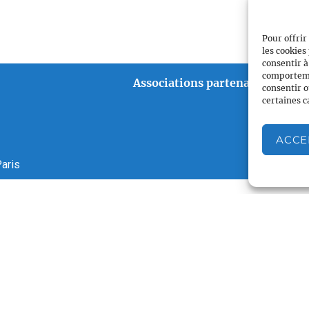
Pour offrir
les cookies
consentir à
comportemen
Associations partenaires
consentir o
certaines c
ACCE
aris