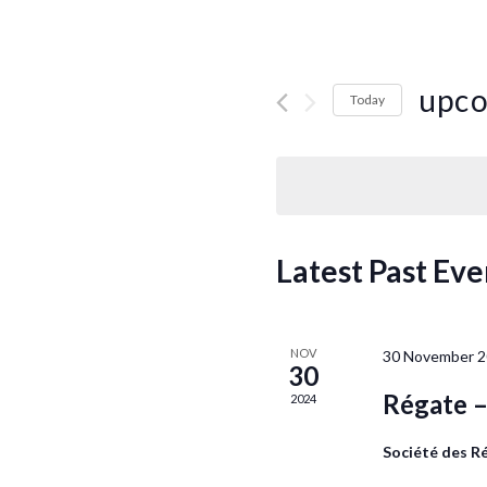
upc
Today
Select
date.
Latest Past Eve
NOV
30 November 2
30
Régate –
2024
Société des R