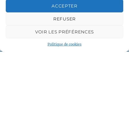
ACCEPTER
REFUSER
VOIR LES PRÉFÉRENCES
Politique de cookies
Centre LGBTQI+, 63 rue Beaubourg 75003 Paris
contact@vcl.fr
Associations partenaires