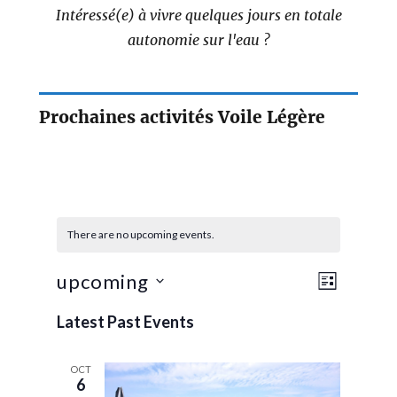
Intéressé(e) à vivre quelques jours en totale
autonomie sur l'eau ?
Prochaines activités Voile Légère
There are no upcoming events.
Event
Views
upcoming
LIST
Views
Navigati
Select
Navigati
Latest Past Events
date.
OCT
6