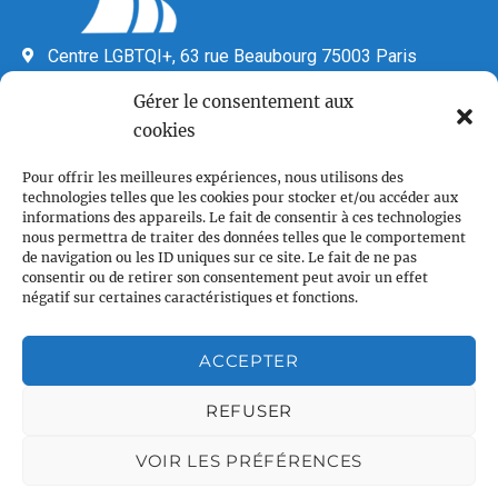
Centre LGBTQI+, 63 rue Beaubourg 75003 Paris
contact@vcl.fr
Gérer le consentement aux
Associations partenaires
cookies
Pour offrir les meilleures expériences, nous utilisons des
technologies telles que les cookies pour stocker et/ou accéder aux
informations des appareils. Le fait de consentir à ces technologies
nous permettra de traiter des données telles que le comportement
de navigation ou les ID uniques sur ce site. Le fait de ne pas
consentir ou de retirer son consentement peut avoir un effet
négatif sur certaines caractéristiques et fonctions.
Plan du site
Accueil
ACCEPTER
Qui sommes nous
REFUSER
Croisières gay
Voile légère
VOIR LES PRÉFÉRENCES
Voile sportive