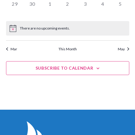
0
0
0
0
0
0
0
29
30
1
2
3
4
5
EVENTS,
EVENTS,
EVENTS,
EVENTS,
EVENTS,
EVENTS,
EVENT
There are no upcoming events.
Mar
This Month
May
SUBSCRIBE TO CALENDAR