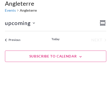
Angleterre
Events
Angleterre
upcoming
Eve
Vie
SUM
Select
Vie
Navi
date.
Nav
Today
NEXT
Events
Previous
EVENT
SUBSCRIBE TO CALENDAR