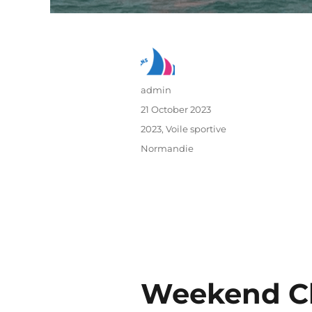
admin
21 October 2023
2023
,
Voile sportive
Normandie
Weekend Cha