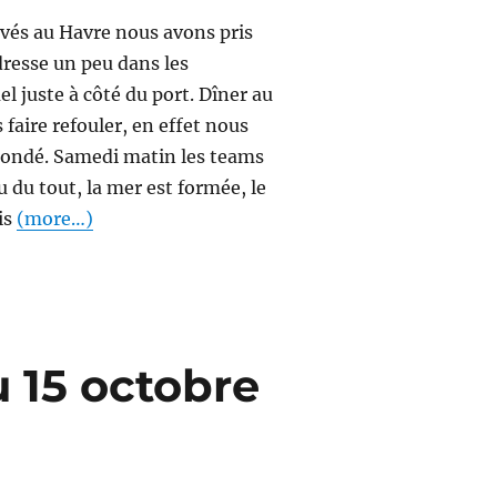
rivés au Havre nous avons pris
resse un peu dans les
l juste à côté du port. Dîner au
ire refouler, en effet nous
 bondé. Samedi matin les teams
u du tout, la mer est formée, le
is
(more…)
u 15 octobre