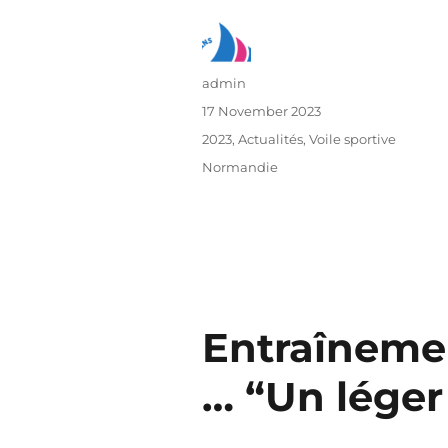
admin
17 November 2023
2023
,
Actualités
,
Voile sportive
Normandie
Entraînemen
… “Un léger