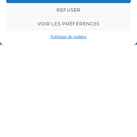
REFUSER
VOIR LES PRÉFÉRENCES
Politique de cookies
Plan du site
Accueil
Qui sommes nous
Croisières gay
Voile légère
Voile sportive
Calendrier
Rejoindre l'équipage
Contact
Espace Membre