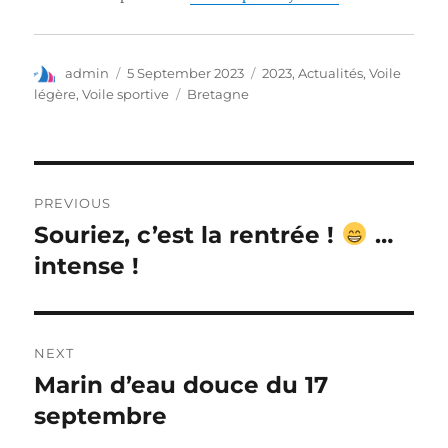
admin
5 September 2023
2023
,
Actualités
,
Voile
légère
,
Voile sportive
Bretagne
PREVIOUS
Souriez, c’est la rentrée !
…
intense !
NEXT
Marin d’eau douce du 17
septembre