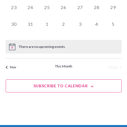
0
0
0
0
0
0
0
23
24
25
26
27
28
29
EVENTS,
EVENTS,
EVENTS,
EVENTS,
EVENTS,
EVENTS,
EVENTS
0
0
0
0
0
0
0
30
31
1
2
3
4
5
EVENTS,
EVENTS,
EVENTS,
EVENTS,
EVENTS,
EVENTS,
EVENT
There are no upcoming events.
This Month
JAN
Nov
SUBSCRIBE TO CALENDAR