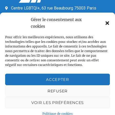
Centre LGBTQI+, 63 rue Beaubourg 75003 Paris
contact@vcl.fr
Gérer le consentement aux
Associations partenaires
cookies
Pour offrir les meilleures expériences, nous utilisons des
technologies telles que les cookies pour stocker et/ou accéder aux
informations des appareils. Le fait de consentir à ces technologies
nous permettra de traiter des données telles que le comportement
de navigation ou les ID uniques sur ce site. Le fait de ne pas
consentir ou de retirer son consentement peut avoir un effet
négatif sur certaines caractéristiques et fonctions.
Plan du site
Accueil
ACCEPTER
Qui sommes nous
REFUSER
Croisières gay
Voile légère
VOIR LES PRÉFÉRENCES
Voile sportive
Calendrier
Politique de cookies