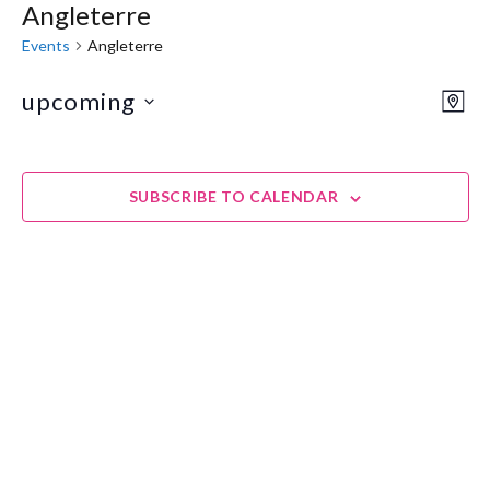
Angleterre
Events
Angleterre
upcoming
Eve
Vie
MAP
Select
Vie
Navi
date.
Nav
SUBSCRIBE TO CALENDAR