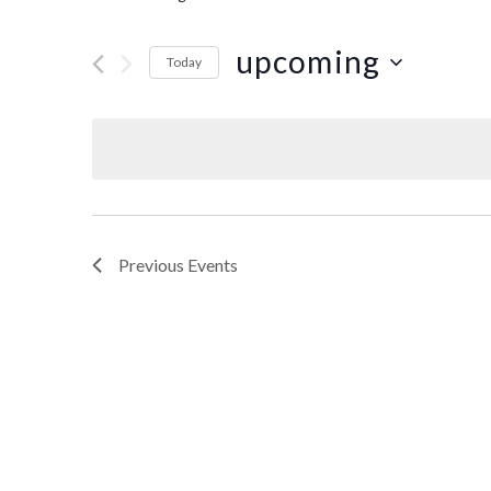
upcoming
Today
Select
date.
Previous
Events