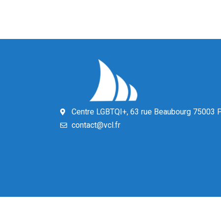
Centre LGBTQI+, 63 rue Beaubourg 75003 P
contact@vcl.fr
© 2024 Voile et Croisière en Liberté –
Mentions légal