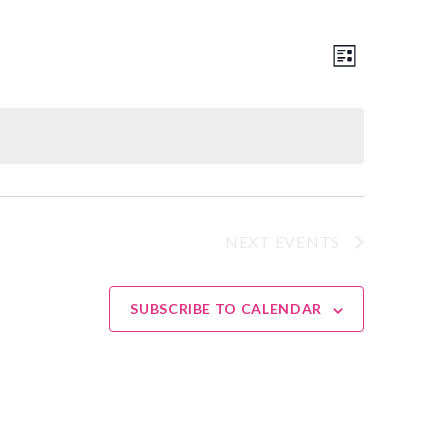
Event
Views
LIST
Views
Navigation
Navigation
NEXT
EVENTS
SUBSCRIBE TO CALENDAR