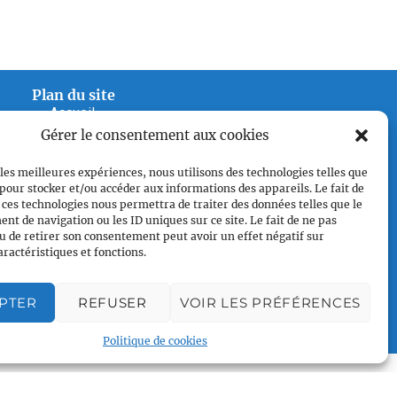
Plan du site
Accueil
Gérer le consentement aux cookies
Qui sommes nous
Croisières gay
 les meilleures expériences, nous utilisons des technologies telles que
Voile légère
 pour stocker et/ou accéder aux informations des appareils. Le fait de
 ces technologies nous permettra de traiter des données telles que le
Voile sportive
t de navigation ou les ID uniques sur ce site. Le fait de ne pas
Calendrier
u de retirer son consentement peut avoir un effet négatif sur
aractéristiques et fonctions.
Rejoindre l'équipage
Contact
PTER
REFUSER
VOIR LES PRÉFÉRENCES
Espace Membre
Politique de cookies