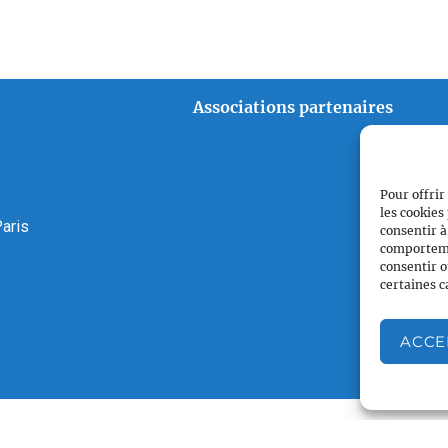
Associations partenaires
Pour offrir
les cookies
aris
consentir à
comportemen
consentir o
certaines c
ACCE
es
–
Crédits