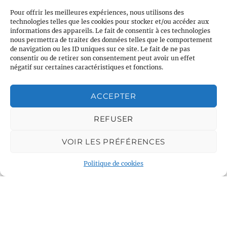
les deux bateaux qui n’ont pas dérogé à la
Pour offrir les meilleures expériences, nous utilisons des
tradition des croisières de Voile et Croisière en
technologies telles que les cookies pour stocker et/ou accéder aux
Liberté ! »
(more…)
informations des appareils. Le fait de consentir à ces technologies
nous permettra de traiter des données telles que le comportement
de navigation ou les ID uniques sur ce site. Le fait de ne pas
admin
25 September 2021
2021
,
Croisières
consentir ou de retirer son consentement peut avoir un effet
négatif sur certaines caractéristiques et fonctions.
Méditerranée
,
Provence-Alpes-Côte d'Azur
ACCEPTER
27 juin au 10 juillet –
REFUSER
Croisière Corse au départ
VOIR LES PRÉFÉRENCES
d’Ajaccio
Politique de cookies
Un bateau – Sun Odyssey 389 – 6 personnes la
première semaine et 5 la seconde. Yves-Michel
: « Le virus covidien nous ayant tenu éloignés
des ports et des îles au début de l’été 2020, il