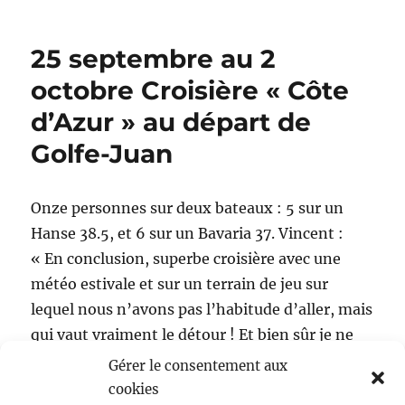
25 septembre au 2
octobre Croisière « Côte
d’Azur » au départ de
Golfe-Juan
Onze personnes sur deux bateaux : 5 sur un
Hanse 38.5, et 6 sur un Bavaria 37. Vincent :
« En conclusion, superbe croisière avec une
météo estivale et sur un terrain de jeu sur
lequel nous n’avons pas l’habitude d’aller, mais
qui vaut vraiment le détour ! Et bien sûr je ne
vous parle pas de l’aspect gastronomique de
Gérer le consentement aux
cette croisière et des apéritifs communs avec
cookies