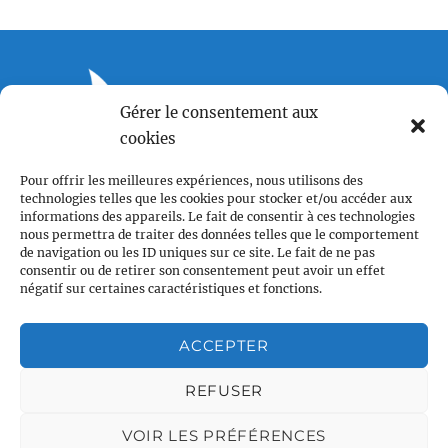
Gérer le consentement aux
cookies
Centre LGBTQI+, 63 rue Beaubourg 75003 Paris
Pour offrir les meilleures expériences, nous utilisons des
contact@vcl.fr
technologies telles que les cookies pour stocker et/ou accéder aux
informations des appareils. Le fait de consentir à ces technologies
Associations partenaires
nous permettra de traiter des données telles que le comportement
de navigation ou les ID uniques sur ce site. Le fait de ne pas
consentir ou de retirer son consentement peut avoir un effet
négatif sur certaines caractéristiques et fonctions.
ACCEPTER
REFUSER
Plan du site
Accueil
VOIR LES PRÉFÉRENCES