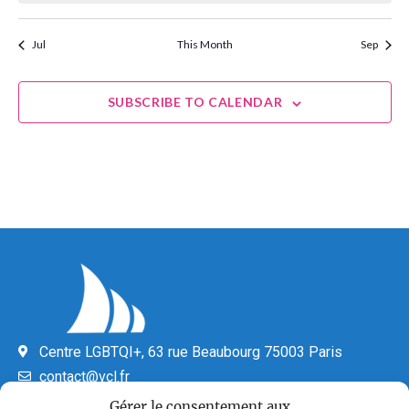
Jul
This Month
Sep
SUBSCRIBE TO CALENDAR
Centre LGBTQI+, 63 rue Beaubourg 75003 Paris
contact@vcl.fr
Gérer le consentement aux