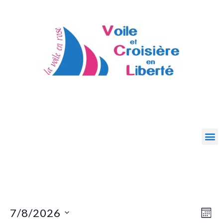
7/8/2026
Eve
Vie
MON