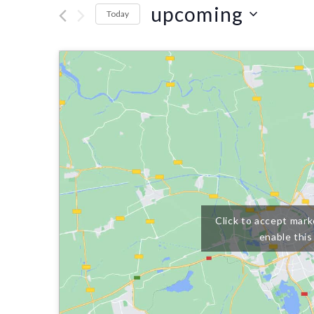
upcoming
Today
Select
date.
Click to accept mark
enable this