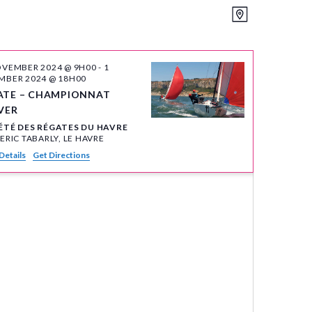
Event
Views
MAP
Views
Navigation
Navigation
OVEMBER 2024 @ 9H00
-
1
MBER 2024 @ 18H00
ATE – CHAMPIONNAT
VER
ÉTÉ DES RÉGATES DU HAVRE
QUAI ERIC TABARLY, LE HAVRE
Details
Get Directions