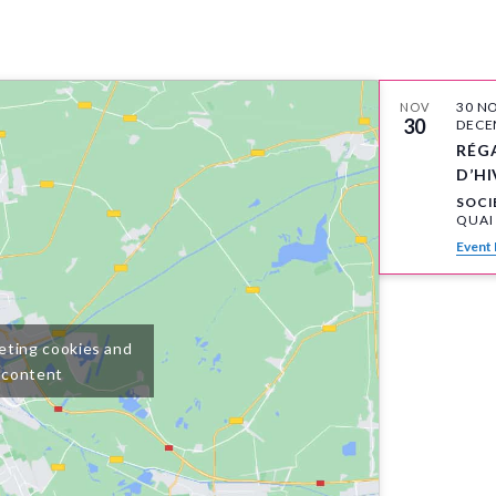
30 N
NOV
30
DECE
RÉG
D’HI
SOCI
Event 
eting cookies and
 content