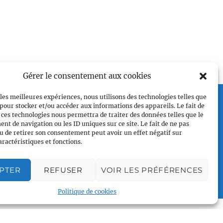
Gérer le consentement aux cookies
Plan du site
 les meilleures expériences, nous utilisons des technologies telles que
 pour stocker et/ou accéder aux informations des appareils. Le fait de
Accueil
 ces technologies nous permettra de traiter des données telles que le
Qui sommes nous
t de navigation ou les ID uniques sur ce site. Le fait de ne pas
u de retirer son consentement peut avoir un effet négatif sur
Croisières gay
aractéristiques et fonctions.
Voile légère
Voile sportive
PTER
REFUSER
VOIR LES PRÉFÉRENCES
Calendrier
Rejoindre l'équipage
Politique de cookies
Contact
Espace Membre