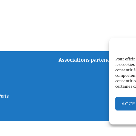
Associations partenaires
Pour offrir
les cookies
consentir à
comportemen
consentir o
certaines c
aris
ACCE