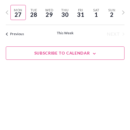
Select
Vie
Navi
Previous
Next
MON
TUE
WED
THU
FRI
SAT
SUN
date.
27
28
29
30
31
1
2
Nav
week
wee
This Week
NEXT
Previous
SUBSCRIBE TO CALENDAR