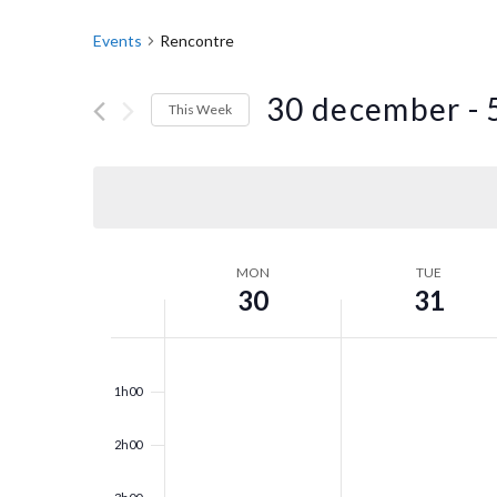
Events
Rencontre
30 december
 - 
This Week
Select
date.
MON
TUE
Week
30
31
of
0h00
Events
1h00
2h00