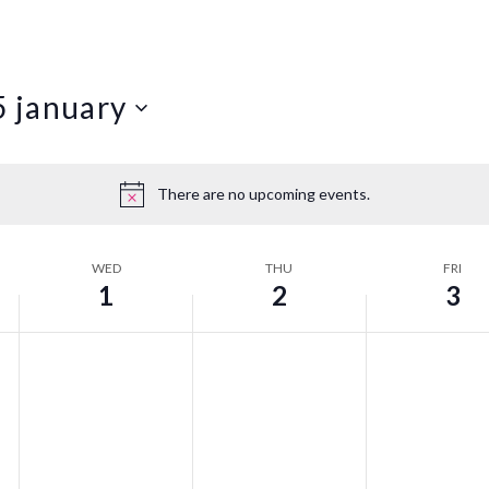
5 january
There are no upcoming events.
WED
THU
FRI
1
2
3