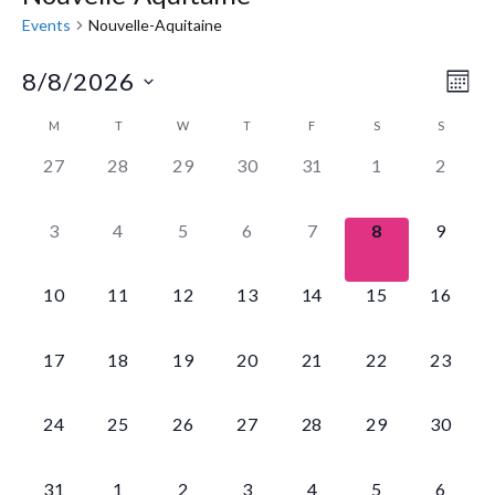
Events
Nouvelle-Aquitaine
8/8/2026
Eve
Vie
MON
Select
Vie
Navi
M
T
W
T
F
S
S
Calendar
date.
Nav
0
0
0
0
0
0
0
27
28
29
30
31
1
2
of
EVENTS,
EVENTS,
EVENTS,
EVENTS,
EVENTS,
EVENTS,
EVENT
Events
0
0
0
0
0
0
0
3
4
5
6
7
8
9
EVENTS,
EVENTS,
EVENTS,
EVENTS,
EVENTS,
EVENTS,
EVENT
0
0
0
0
0
0
0
10
11
12
13
14
15
16
EVENTS,
EVENTS,
EVENTS,
EVENTS,
EVENTS,
EVENTS,
EVENTS
0
0
0
0
0
0
0
17
18
19
20
21
22
23
EVENTS,
EVENTS,
EVENTS,
EVENTS,
EVENTS,
EVENTS,
EVENTS
0
0
0
0
0
0
0
24
25
26
27
28
29
30
EVENTS,
EVENTS,
EVENTS,
EVENTS,
EVENTS,
EVENTS,
EVENTS
0
0
0
0
0
0
0
31
1
2
3
4
5
6