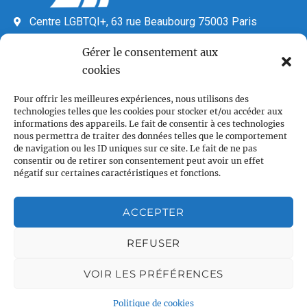
Centre LGBTQI+, 63 rue Beaubourg 75003 Paris
contact@vcl.fr
Gérer le consentement aux
Associations partenaires
cookies
Pour offrir les meilleures expériences, nous utilisons des
technologies telles que les cookies pour stocker et/ou accéder aux
informations des appareils. Le fait de consentir à ces technologies
nous permettra de traiter des données telles que le comportement
de navigation ou les ID uniques sur ce site. Le fait de ne pas
consentir ou de retirer son consentement peut avoir un effet
négatif sur certaines caractéristiques et fonctions.
Plan du site
Accueil
ACCEPTER
Qui sommes nous
REFUSER
Croisières gay
Voile légère
VOIR LES PRÉFÉRENCES
Voile sportive
Calendrier
Politique de cookies