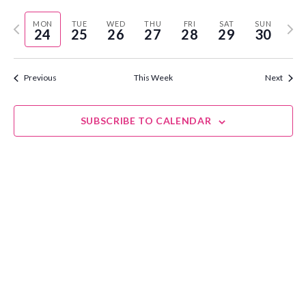
Select
Vie
Navi
Previous
Next
MON
TUE
WED
THU
FRI
SAT
SUN
date.
24
25
26
27
28
29
30
Nav
week
wee
Previous
This Week
Next
SUBSCRIBE TO CALENDAR