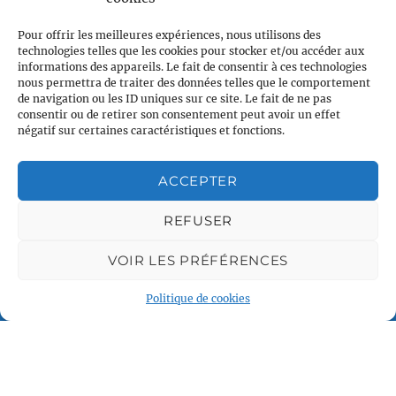
contact@vcl.fr
Pour offrir les meilleures expériences, nous utilisons des
technologies telles que les cookies pour stocker et/ou accéder aux
Associations partenaires
informations des appareils. Le fait de consentir à ces technologies
nous permettra de traiter des données telles que le comportement
de navigation ou les ID uniques sur ce site. Le fait de ne pas
consentir ou de retirer son consentement peut avoir un effet
négatif sur certaines caractéristiques et fonctions.
ACCEPTER
Plan du site
REFUSER
Accueil
Qui sommes nous
VOIR LES PRÉFÉRENCES
Croisières gay
Politique de cookies
Voile légère
Voile sportive
Calendrier
Rejoindre l'équipage