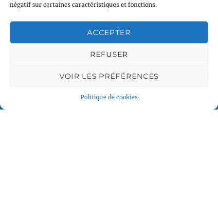
négatif sur certaines caractéristiques et fonctions.
ACCEPTER
Plan du site
Accueil
REFUSER
Qui sommes nous
Croisières gay
VOIR LES PRÉFÉRENCES
Voile légère
Politique de cookies
Voile sportive
Calendrier
Rejoindre l'équipage
Contact
Espace Membre
© 2024 Voile et Croisière en Liberté –
Mentions légales
–
Crédits