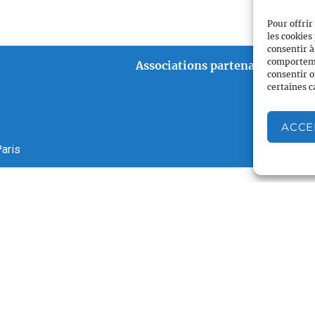
Pour offrir
les cookies
consentir à
comportemen
Associations partenaires
consentir o
certaines c
ACCE
aris
es
–
Crédits