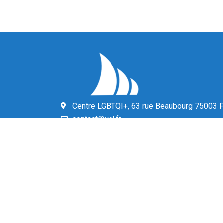
Centre LGBTQI+, 63 rue Beaubourg 75003 P
contact@vcl.fr
© 2024 Voile et Croisière en Liberté –
Mentions légal