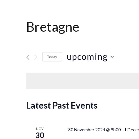
Bretagne
upcoming
Today
Select
date.
Latest Past Events
NOV
30 November 2024 @ 9h00
-
1 Dece
30