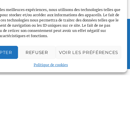
 les meilleures expériences, nous utilisons des technologies telles que
 pour stocker et/ou accéder aux informations des appareils. Le fait de
 ces technologies nous permettra de traiter des données telles que le
t de navigation ou les ID uniques sur ce site. Le fait de ne pas
Plan du site
u de retirer son consentement peut avoir un effet négatif sur
Accueil
aractéristiques et fonctions.
Qui sommes nous
Croisières gay
PTER
REFUSER
VOIR LES PRÉFÉRENCES
Voile légère
Politique de cookies
Voile sportive
Calendrier
Rejoindre l'équipage
Contact
Espace Membre