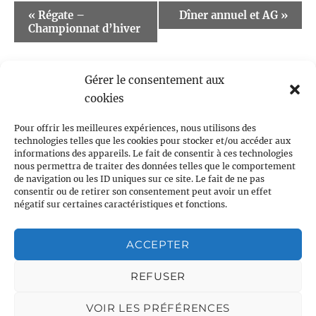
Event
«
Régate –
Dîner annuel et AG
»
Championnat d’hiver
Navigation
Gérer le consentement aux
cookies
Pour offrir les meilleures expériences, nous utilisons des
technologies telles que les cookies pour stocker et/ou accéder aux
informations des appareils. Le fait de consentir à ces technologies
nous permettra de traiter des données telles que le comportement
de navigation ou les ID uniques sur ce site. Le fait de ne pas
Centre LGBTQI+, 63 rue Beaubourg 75003 Paris
consentir ou de retirer son consentement peut avoir un effet
contact@vcl.fr
négatif sur certaines caractéristiques et fonctions.
Associations partenaires
ACCEPTER
REFUSER
VOIR LES PRÉFÉRENCES