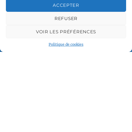
ACCEPTER
REFUSER
VOIR LES PRÉFÉRENCES
Plan du site
Accueil
Politique de cookies
Qui sommes nous
Croisières gay
Voile légère
Voile sportive
Calendrier
Rejoindre l'équipage
Contact
Espace Membre
© 2024 Voile et Croisière en Liberté –
Mentions légales
–
Crédits