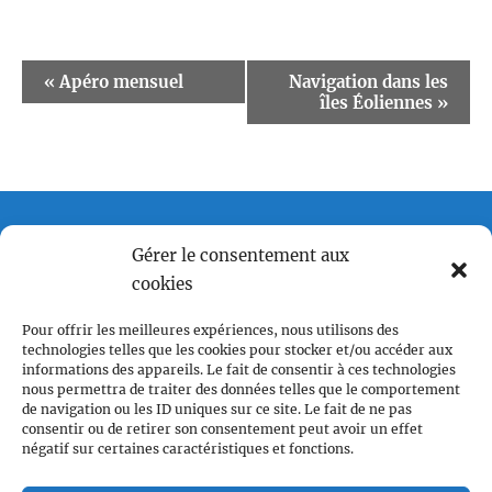
Event
«
Apéro mensuel
Navigation dans les
îles Éoliennes
»
Navigation
Gérer le consentement aux
cookies
Pour offrir les meilleures expériences, nous utilisons des
Centre LGBTQI+, 63 rue Beaubourg 75003 Paris
technologies telles que les cookies pour stocker et/ou accéder aux
contact@vcl.fr
informations des appareils. Le fait de consentir à ces technologies
nous permettra de traiter des données telles que le comportement
de navigation ou les ID uniques sur ce site. Le fait de ne pas
Associations partenaires
consentir ou de retirer son consentement peut avoir un effet
négatif sur certaines caractéristiques et fonctions.