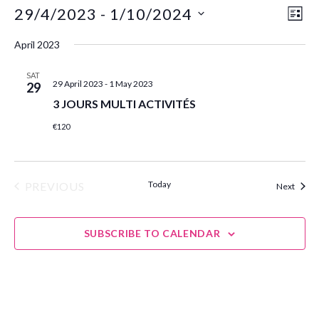
29/4/2023
 - 
1/10/2024
Eve
Vie
LIST
Select
Vie
Navi
April 2023
date.
Nav
SAT
29 April 2023
-
1 May 2023
29
3 JOURS MULTI ACTIVITÉS
€120
Today
PREVIOUS
Event
Next
EVENTS
SUBSCRIBE TO CALENDAR